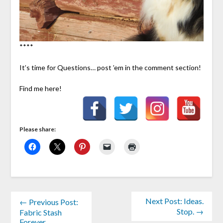
****
It’s time for Questions… post ’em in the comment section!
Find me here!
Please share:
Next Post: Ideas.
← Previous Post:
Stop. →
Fabric Stash
Forever