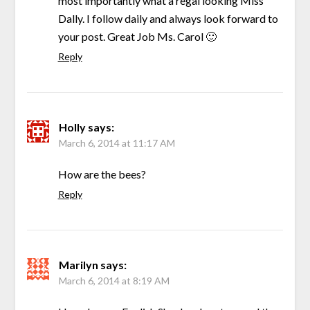
most importantly what a regal looking Miss
Dally. I follow daily and always look forward to
your post. Great Job Ms. Carol 🙂
Reply
Holly
says:
March 6, 2014 at 11:17 AM
How are the bees?
Reply
Marilyn
says:
March 6, 2014 at 8:19 AM