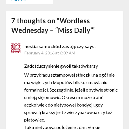
7 thoughts on “
Wordless
Wednesday – “Miss Dally”
”
hestia samochód zastępczy
says:
February 4, 2016 at 6:09 AM
Zadośćuczynienie gwoli taksówkarzy
W przykładu sztampowej stłuczki, na ogół nie
ma większych kłopotów blisko umawianiu
formalności. Szczególnie, jeżeli obydwie stronic
umieją się omówić. Okresem może trafić
aczkolwiek do nietypowej kondycji, gdy
sprawcą kraksy jest zwierzyna łowna czy też
płatowiec.
Taka nietypowa położenie zdarzyła się