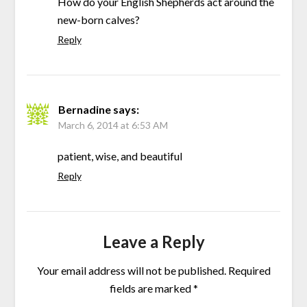
How do your English Shepherds act around the
new-born calves?
Reply
Bernadine
says:
March 6, 2014 at 6:53 AM
patient, wise, and beautiful
Reply
Leave a Reply
Your email address will not be published.
Required
fields are marked
*