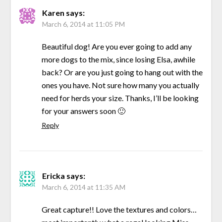
Karen
says:
March 6, 2014 at 11:05 PM
Beautiful dog! Are you ever going to add any
more dogs to the mix, since losing Elsa, awhile
back? Or are you just going to hang out with the
ones you have. Not sure how many you actually
need for herds your size. Thanks, I’ll be looking
for your answers soon 🙂
Reply
Ericka
says:
March 6, 2014 at 11:35 AM
Great capture!! Love the textures and colors…